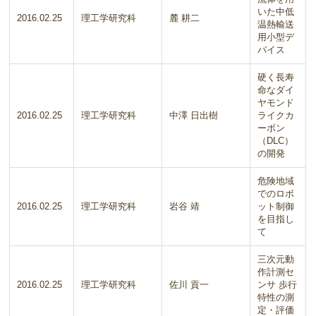
いた中低
2016.02.25
理工学研究科
麓 耕二
温熱輸送
用小型デ
バイス
硬く長寿
命なダイ
ヤモンド
2016.02.25
理工学研究科
中澤 日出樹
ライクカ
ーボン
（DLC）
の開発
危険地域
でのロボ
2016.02.25
理工学研究科
岩谷 靖
ット制御
を目指し
て
三次元動
作計測セ
2016.02.25
理工学研究科
佐川 貢一
ンサ 歩行
特性の測
定・評価