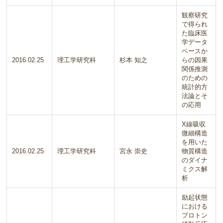
観察研究
で得られ
た臨床医
学データ
ベースか
2016.02.25
理工学研究科
杉本 知之
らの因果
関係推測
のための
統計的方
法論とそ
の応用
X線吸収
微細構造
を用いた
2016.02.25
理工学研究科
宮永 崇史
物質構造
のダイナ
ミクス解
析
励起状態
における
プロトン