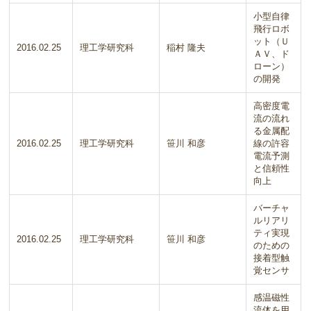
小型自律
飛行ロボ
ット（Ｕ
2016.02.25
理工学研究科
稲村 隆夫
ＡＶ、ド
ローン）
の開発
高密度電
流の流れ
る金属配
2016.02.25
理工学研究科
笹川 和彦
線の許容
電流予測
と信頼性
向上
バーチャ
ルリアリ
ティ実現
2016.02.25
理工学研究科
笹川 和彦
のための
接着型触
覚センサ
感温磁性
流体を用