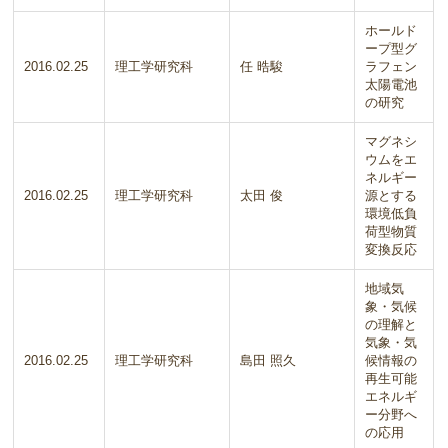
ホールド
ープ型グ
2016.02.25
理工学研究科
任 晧駿
ラフェン
太陽電池
の研究
マグネシ
ウムをエ
ネルギー
2016.02.25
理工学研究科
太田 俊
源とする
環境低負
荷型物質
変換反応
地域気
象・気候
の理解と
気象・気
2016.02.25
理工学研究科
島田 照久
候情報の
再生可能
エネルギ
ー分野へ
の応用