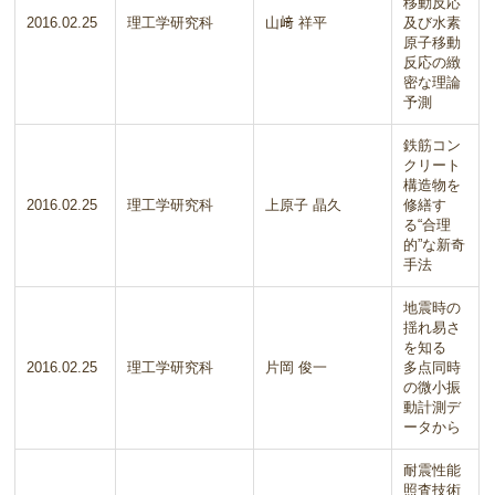
移動反応
2016.02.25
理工学研究科
山﨑 祥平
及び水素
原子移動
反応の緻
密な理論
予測
鉄筋コン
クリート
構造物を
2016.02.25
理工学研究科
上原子 晶久
修繕す
る“合理
的”な新奇
手法
地震時の
揺れ易さ
を知る
2016.02.25
理工学研究科
片岡 俊一
多点同時
の微小振
動計測デ
ータから
耐震性能
照査技術