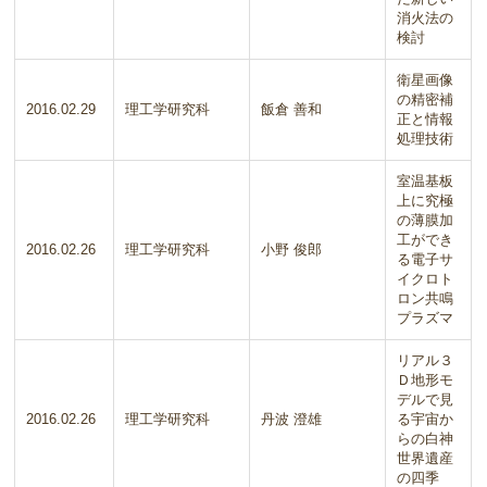
消火法の
検討
衛星画像
の精密補
2016.02.29
理工学研究科
飯倉 善和
正と情報
処理技術
室温基板
上に究極
の薄膜加
工ができ
2016.02.26
理工学研究科
小野 俊郎
る電子サ
イクロト
ロン共鳴
プラズマ
リアル３
Ｄ地形モ
デルで見
2016.02.26
理工学研究科
丹波 澄雄
る宇宙か
らの白神
世界遺産
の四季