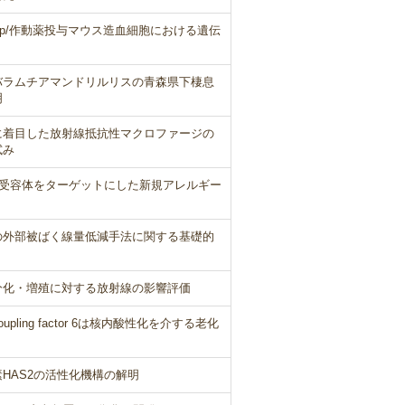
Mp/作動薬投与マウス造血細胞における遺伝
バラムチアマンドリルリスの青森県下棲息
明
に着目した放射線抵抗性マクロファージの
試み
y受容体をターゲットにした新規アレルギー
の外部被ばく線量低減手法に関する基礎的
分化・増殖に対する放射線の影響評価
ling factor 6は核内酸性化を介する老化
HAS2の活性化機構の解明