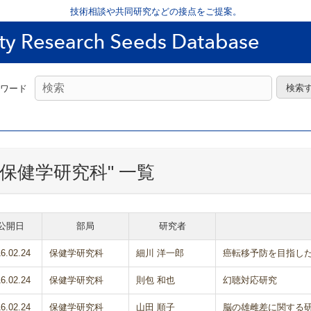
技術相談や共同研究などの接点をご提案。
ワード
"保健学研究科" 一覧
公開日
部局
研究者
6.02.24
保健学研究科
細川 洋一郎
癌転移予防を目指し
6.02.24
保健学研究科
則包 和也
幻聴対応研究
6.02.24
保健学研究科
山田 順子
脳の雄雌差に関する