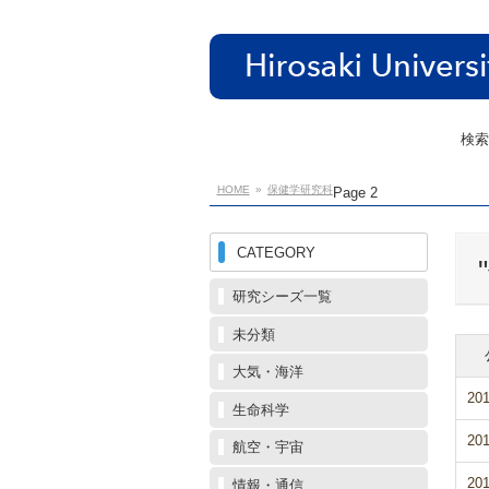
検索
HOME
保健学研究科
Page 2
CATEGORY
研究シーズ一覧
未分類
大気・海洋
201
生命科学
201
航空・宇宙
201
情報・通信