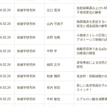
放射線曝露およびc-
6.02.24
保健学研究科
辻口 貴清
子発現変化の解析
髄膜脳炎を惹起する
6.02.24
保健学研究科
山内 可南子
状況と感染経路の解
小胞体ストレス応答
6.02.24
保健学研究科
吉野 浩教
アポトーシス制御の
核酸受容体であるp2
6.02.24
保健学研究科
中野 学
治療薬の開発
原発事故による住民
6.02.24
保健学研究科
細田 正洋
研究
6.02.24
保健学研究科
柏倉 幾郎
造血幹・前駆細胞の
新しい血管収縮分子coup
6.02.24
保健学研究科
長内 智宏
スイッチ！
6.02.23
保健学研究科
中村 敏也
ヒアルロン酸合成酵素