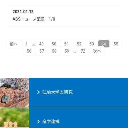
2021.01.12
ABSニュース配信 1/8
前へ
1
…
49
50
51
52
53
54
55
56
57
58
59
…
72
次へ
弘前大学の研究
産学連携