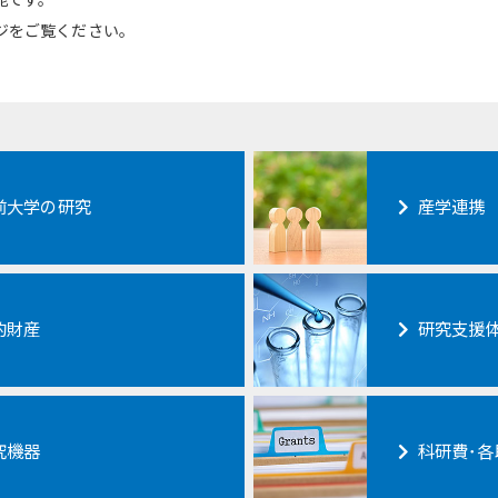
能です。
ジをご覧ください。
前大学の研究
産学連携
的財産
研究支援
究機器
科研費･