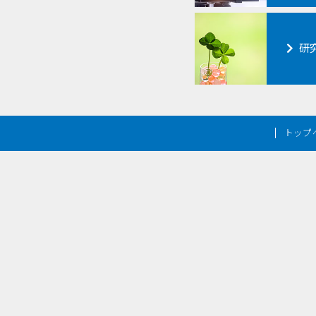
研
トップ