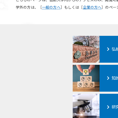
こちらのページは、弘前大学内からのアクセスのみ、閲覧可
学外の方は、［
一般の方へ
］もしくは［
企業の方へ
］のペー
弘
知
研