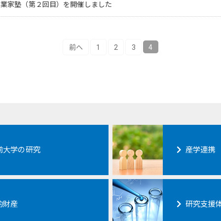
起業家塾（第２回目）を開催しました
前へ
1
2
3
4
前大学の研究
産学連携
的財産
研究支援