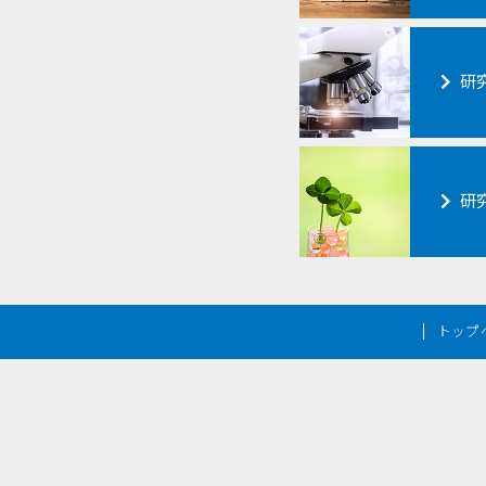
研
研
トップ