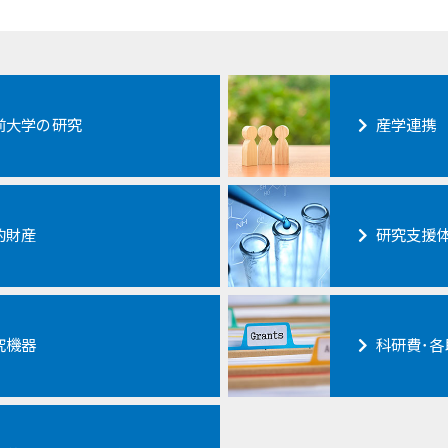
前大学の研究
産学連携
的財産
研究支援
究機器
科研費･