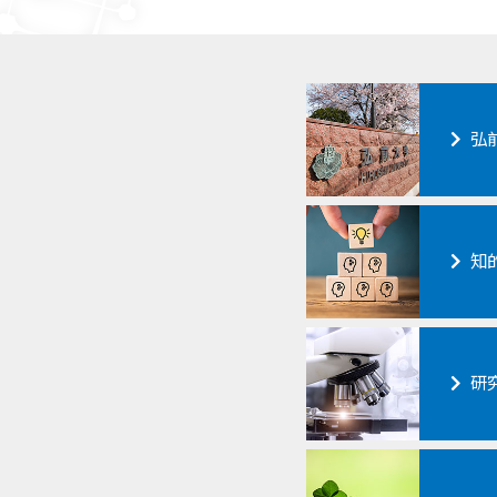
弘
知
研